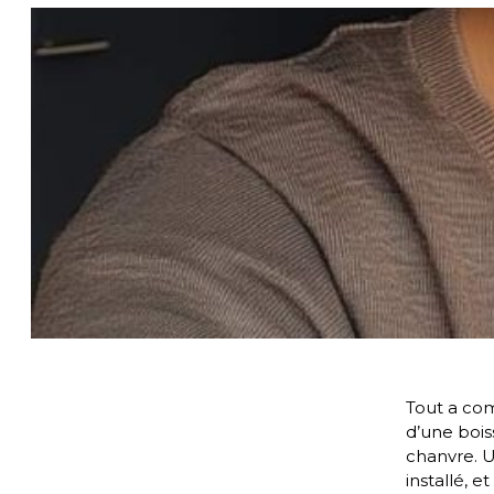
Tout a com
d’une bois
chanvre. U
installé, 